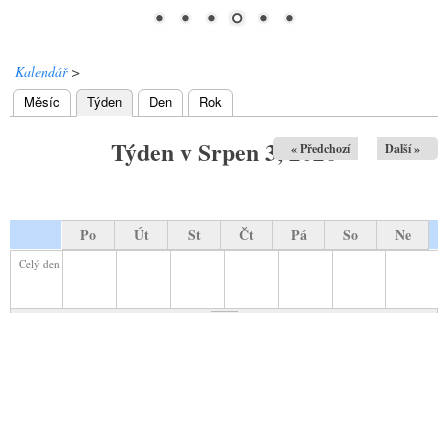
Kalendář
>
Měsíc
Týden
(aktivní záložka)
Den
Rok
Hlavní záložky
Týden v Srpen 3, 2026
« Předchozí
Další »
Po
Út
St
Čt
Pá
So
Ne
Celý den