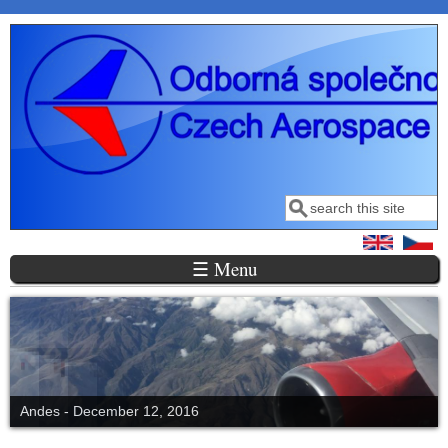
Přejít k hlavnímu obsahu
Hledat
Vyhledávání
☰ Menu
Courchevel altiport at the altutude of 1800 m, March 212, 2017