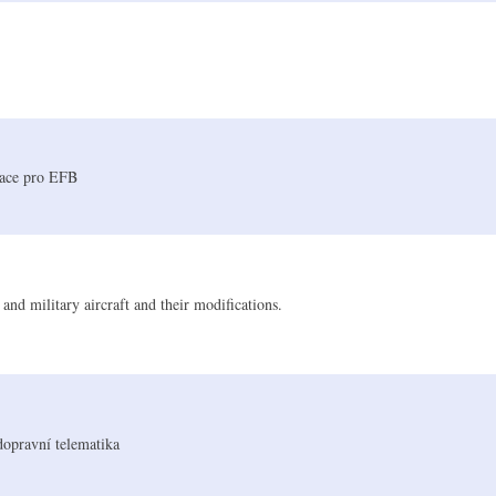
ikace pro EFB
 and military aircraft and their modifications.
dopravní telematika