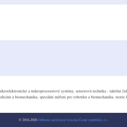
mikroelektronické a mikroprocesorové systémy, senzorová technika - taktilní či
edicínu a biomechaniku, speciální měření pro robotiku a biomechaniku, teorie ř
© 2016-2026
Odborná společnost letecká České republiky, z.s.