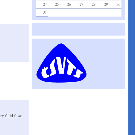
24
25
26
27
28
29
30
31
ry fluid flow,