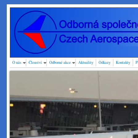
Přejít k hlavnímu obsahu
O nás
Členství
Odborné akce
Aktuality
Odkazy
Kontakty
P