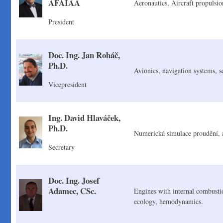
AFAIAA
Aeronautics, Aircraft propulsi
President
Doc. Ing. Jan Roháč,
Ph.D.
Avionics, navigation systems, 
Vicepresident
Ing. David Hlaváček,
Ph.D.
Numerická simulace proudění, 
Secretary
Doc. Ing. Josef
Adamec, CSc.
Engines with internal combustio
ecology, hemodynamics.