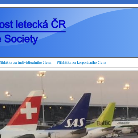
řihláška za individiuálního člena
Přihláška za korporátního člena