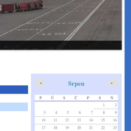
Srpen
«
»
P
Ú
S
Č
P
S
N
1
2
3
4
5
6
7
8
9
10
11
12
13
14
15
16
17
18
19
20
21
22
23