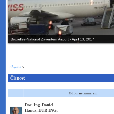
Bruxelles-National Zaventem Airport - April 13, 2017
Členství
>
Členové
Odborné zaměření
Doc. Ing. Daniel
Hanus, EUR ING,