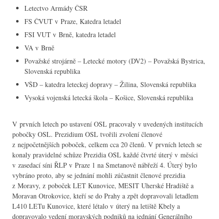
Letectvo Armády ČSR
FS ČVUT v Praze, Katedra letadel
FSI VUT v Brně, katedra letadel
VA v Brně
Považské strojárně – Letecké motory (DV2) – Považská Bystrica,
Slovenská republika
VŠD – katedra leteckej dopravy – Žilina, Slovenská republika
Vysoká vojenská letecká škola – Košice, Slovenská republika
V prvních letech po ustavení OSL pracovaly v uvedených institucích
pobočky OSL. Prezidium OSL tvořili zvolení členové
z nejpočetnějších poboček, celkem cca 20 členů. V prvních letech se
konaly pravidelné schůze Prezidia OSL každé čtvrté úterý v měsíci
v zasedací síni ŘLP v Praze 1 na Smetanově nábřeží 4. Úterý bylo
vybráno proto, aby se jednání mohli zúčastnit členové prezidia
z Moravy, z poboček LET Kunovice, MESIT Uherské Hradiště a
Moravan Otrokovice, kteří se do Prahy a zpět dopravovali letadlem
L410 LETu Kunovice, které létalo v úterý na letiště Kbely a
dopravovalo vedení moravských podniků na jednání Generálního