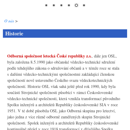
O nás
>
Historie
Odborná společnost letecká České republiky z.s.
, dále jen OSL,
byla založena 8.5.1990 jako občanské vědecko-technické sdružení
podle tehdejšího zákona o sdružování občanů a v témže roce se stala
s dalšími vědecko-technickými společnostmi zakládající členskou
společností nově ustaveného Českého svazu vědeckotechnických
společností. Historie OSL však sahá ještě před rok 1990, kdy byla
součástí Strojnické společnosti působící v rámci Československé
vědecko-technické společnosti, která vznikla transformací původního
Spolku inženýrů a architektů Republiky československé SIA v roce
1951. V té době působila OSL jako Odborná skupina pro letectví,
jako jedna z více různě odborně zaměřených skupin Strojnické
společnosti. Spolek inženýrů a architektů Republiky československé
kontinuálně přešel v roce 1918 transformací z dřívějšího Spolku