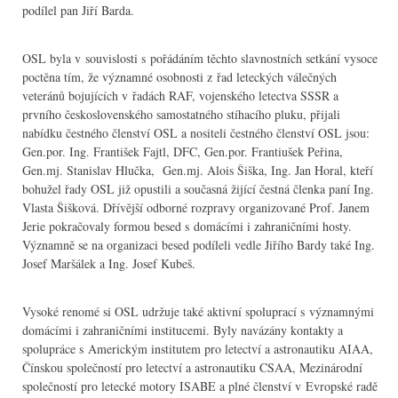
podílel pan Jiří Barda.
OSL byla v souvislosti s pořádáním těchto slavnostních setkání vysoce
poctěna tím, že významné osobnosti z řad leteckých válečných
veteránů bojujících v řadách RAF, vojenského letectva SSSR a
prvního československého samostatného stíhacího pluku, přijali
nabídku čestného členství OSL a nositeli čestného členství OSL jsou:
Gen.por. Ing. František Fajtl, DFC, Gen.por. Frantiušek Peřina,
Gen.mj. Stanislav Hlučka, Gen.mj. Alois Šiška, Ing. Jan Horal, kteří
bohužel řady OSL již opustili a současná žijící čestná členka paní Ing.
Vlasta Šišková. Dřívější odborné rozpravy organizované Prof. Janem
Jerie pokračovaly formou besed s domácími i zahraničními hosty.
Významně se na organizaci besed podíleli vedle Jiřího Bardy také Ing.
Josef Maršálek a Ing. Josef Kubeš.
Vysoké renomé si OSL udržuje také aktivní spoluprací s významnými
domácími i zahraničními institucemi. Byly navázány kontakty a
spolupráce s Americkým institutem pro letectví a astronautiku AIAA,
Čínskou společností pro letectví a astronautiku CSAA, Mezinárodní
společností pro letecké motory ISABE a plné členství v Evropské radě