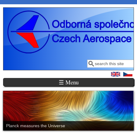
Přejít k hlavnímu obsahu
Hledat
Vyhledávání
☰ Menu
Planck measures the Universe