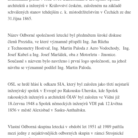
architektů a inženýrů v Království českém, založeném na základě
schválených stanov tehdejším c. k. místodržitelstvím v Čechách ze dne
31.října 1865.
Název Odborné společnosti letecké byl předmětem široké diskuse
členů Prezidia, ve které významně přispěli Ing. Jan Růzha
z Technometry Hostivař, Ing. Martin Paloda z Aero Vodochody, Ing.
Josef Kubeš a Ing. Josef Maršálek, oba z Motorletu - Jinonice.
Současně s názvem bylo navrženo i první logo společnosti, na jehož
návrhu se významně podílel Ing. Martin Paloda.
OSL se hrdě hlásí k odkazu SIA, který byl založen jako třetí nejstarší
inženýrský spolek v Evropě po Rakousku-Uhersku, kde Spolek
rakouských inženýrů a architektů ÖIAV byl založen ve Vídni již
18.června 1948 a Spolek německých inženýrů VDI pak 12.května
1856 v městě Alexisbad v Sasku-Anthaltsku.
Vlastní Odborná skupina letecká v období let 1951 až 1989 patřila
mezi jedny z nejaktivnějších odborných skupin v rámci Strojnické