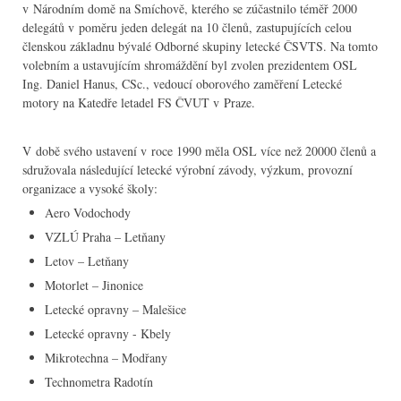
v Národním domě na Smíchově, kterého se zúčastnilo téměř 2000
delegátů v poměru jeden delegát na 10 členů, zastupujících celou
členskou základnu bývalé Odborné skupiny letecké ČSVTS. Na tomto
volebním a ustavujícím shromáždění byl zvolen prezidentem OSL
Ing. Daniel Hanus, CSc., vedoucí oborového zaměření Letecké
motory na Katedře letadel FS ČVUT v Praze.
V době svého ustavení v roce 1990 měla OSL více než 20000 členů a
sdružovala následující letecké výrobní závody, výzkum, provozní
organizace a vysoké školy:
Aero Vodochody
VZLÚ Praha – Letňany
Letov – Letňany
Motorlet – Jinonice
Letecké opravny – Malešice
Letecké opravny - Kbely
Mikrotechna – Modřany
Technometra Radotín