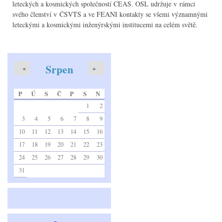
leteckých a kosmických společností CEAS. OSL udržuje v rámci
svého členství v ČSVTS a ve FEANI kontakty se všemi významnými
leteckými a kosmickými inženýrskými institucemi na celém světě.
Srpen
«
»
P
Ú
S
Č
P
S
N
1
2
3
4
5
6
7
8
9
10
11
12
13
14
15
16
17
18
19
20
21
22
23
24
25
26
27
28
29
30
31