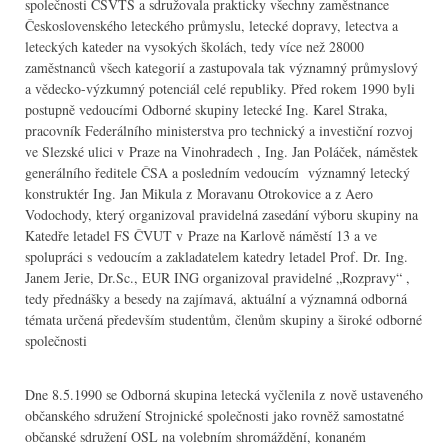
společnosti ČSVTS a sdružovala prakticky všechny zaměstnance
Československého leteckého průmyslu, letecké dopravy, letectva a
leteckých kateder na vysokých školách, tedy více než 28000
zaměstnanců všech kategorií a zastupovala tak významný průmyslový
a vědecko-výzkumný potenciál celé republiky. Před rokem 1990 byli
postupně vedoucími Odborné skupiny letecké Ing. Karel Straka,
pracovník Federálního ministerstva pro technický a investiční rozvoj
ve Slezské ulici v Praze na Vinohradech , Ing. Jan Poláček, náměstek
generálního ředitele ČSA a posledním vedoucím významný letecký
konstruktér Ing. Jan Mikula z Moravanu Otrokovice a z Aero
Vodochody, který organizoval pravidelná zasedání výboru skupiny na
Katedře letadel FS ČVUT v Praze na Karlově náměstí 13 a ve
spolupráci s vedoucím a zakladatelem katedry letadel Prof. Dr. Ing.
Janem Jerie, Dr.Sc., EUR ING organizoval pravidelné „Rozpravy“ ,
tedy přednášky a besedy na zajímavá, aktuální a významná odborná
témata určená především studentům, členům skupiny a široké odborné
společnosti
Dne 8.5.1990 se Odborná skupina letecká vyčlenila z nově ustaveného
občanského sdružení Strojnické společnosti jako rovněž samostatné
občanské sdružení OSL na volebním shromáždění, konaném