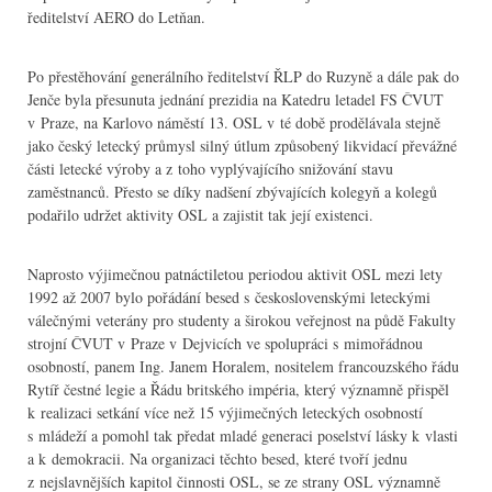
ředitelství AERO do Letňan.
Po přestěhování generálního ředitelství ŘLP do Ruzyně a dále pak do
Jenče byla přesunuta jednání prezidia na Katedru letadel FS ČVUT
v Praze, na Karlovo náměstí 13. OSL v té době prodělávala stejně
jako český letecký průmysl silný útlum způsobený likvidací převážné
části letecké výroby a z toho vyplývajícího snižování stavu
zaměstnanců. Přesto se díky nadšení zbývajících kolegyň a kolegů
podařilo udržet aktivity OSL a zajistit tak její existenci.
Naprosto výjimečnou patnáctiletou periodou aktivit OSL mezi lety
1992 až 2007 bylo pořádání besed s československými leteckými
válečnými veterány pro studenty a širokou veřejnost na půdě Fakulty
strojní ČVUT v Praze v Dejvicích ve spolupráci s mimořádnou
osobností, panem Ing. Janem Horalem, nositelem francouzského řádu
Rytíř čestné legie a Řádu britského impéria, který významně přispěl
k realizaci setkání více než 15 výjimečných leteckých osobností
s mládeží a pomohl tak předat mladé generaci poselství lásky k vlasti
a k demokracii. Na organizaci těchto besed, které tvoří jednu
z nejslavnějších kapitol činnosti OSL, se ze strany OSL významně