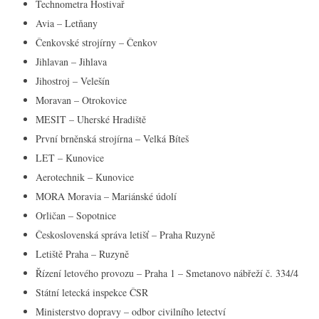
Technometra Hostivař
Avia – Letňany
Čenkovské strojírny – Čenkov
Jihlavan – Jihlava
Jihostroj – Velešín
Moravan – Otrokovice
MESIT – Uherské Hradiště
První brněnská strojírna – Velká Bíteš
LET – Kunovice
Aerotechnik – Kunovice
MORA Moravia – Mariánské údolí
Orličan – Sopotnice
Československá správa letišť – Praha Ruzyně
Letiště Praha – Ruzyně
Řízení letového provozu – Praha 1 – Smetanovo nábřeží č. 334/4
Státní letecká inspekce ČSR
Ministerstvo dopravy – odbor civilního letectví