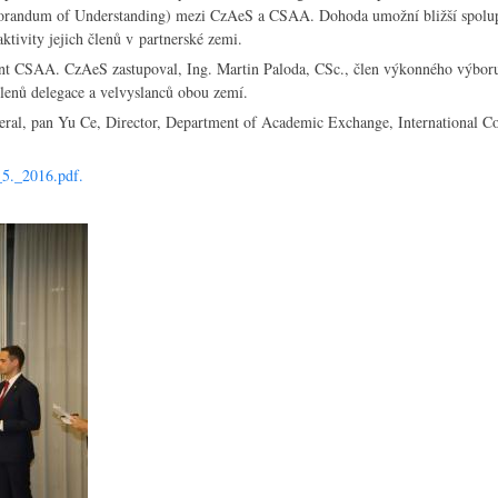
morandum of Understanding) mezi CzAeS a CSAA. Dohoda umožní bližší spolu
ivity jejich členů v partnerské zemi.
 CSAA. CzAeS zastupoval, Ing. Martin Paloda, CSc., člen výkonného výboru
členů delegace a velvyslanců obou zemí.
eral, pan Yu Ce, Director, Department of Academic Exchange, International Co
5._2016.pdf.