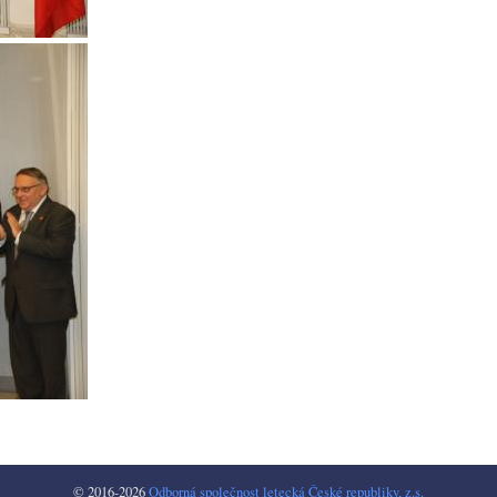
© 2016-2026
Odborná společnost letecká České republiky, z.s.