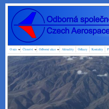
Přejít k hlavnímu obsahu
O nás
Členství
Odborné akce
Aktuality
Odkazy
Kontakty
P