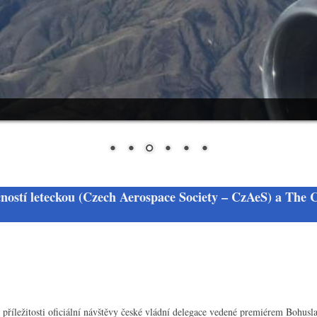
ností leteckou (Czech Aerospace Society – CzAeS) a The 
 příležitosti oficiální návštěvy české vládní delegace vedené premiérem Bohu