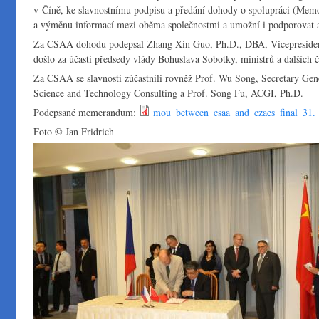
v Číně, ke slavnostnímu podpisu a předání dohody o spolupráci (Me
a výměnu informací mezi oběma společnostmi a umožní i podporovat akt
Za CSAA dohodu podepsal Zhang Xin Guo, Ph.D., DBA, Vicepresident
došlo za účasti předsedy vlády Bohuslava Sobotky, ministrů a dalších 
Za CSAA se slavnosti zúčastnili rovněž Prof. Wu Song, Secretary Gen
Science and Technology Consulting a Prof. Song Fu, ACGI, Ph.D.
Podepsané memerandum:
mou_between_csaa_and_czaes_final_31._
Foto © Jan Fridrich