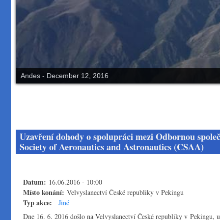
Andes - December 12, 2016
Uzavření dohody o spolupráci mezi Odbornou společ
Society of Aeronautics and Astronautics (CSAA)
Datum:
16.06.2016 - 10:00
Místo konání:
Velvyslanectví České republiky v Pekingu
Typ akce:
Jiné
Dne 16. 6. 2016 došlo na Velvyslanectví České republiky v Pekingu, u