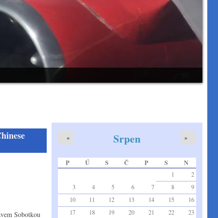
Chinese
Srpen
«
»
P
Ú
S
Č
P
S
N
1
2
3
4
5
6
7
8
9
10
11
12
13
14
15
16
17
18
19
20
21
22
23
slavem Sobotkou