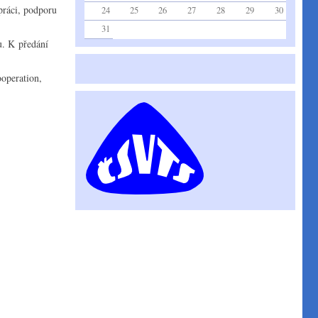
práci, podporu
24
25
26
27
28
29
30
31
. K předání
operation,