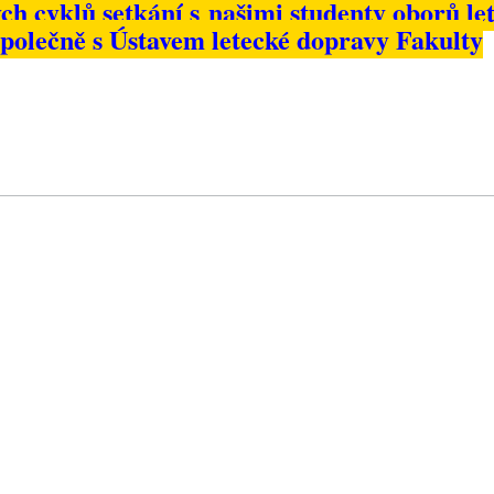
h cyklů setkání s našimi studenty oborů le
polečně s Ústavem letecké dopravy Fakulty