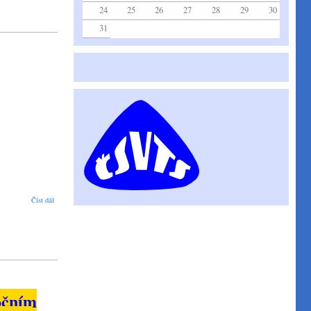
24
25
26
27
28
29
30
31
WEC 2023
Číst dál
očním