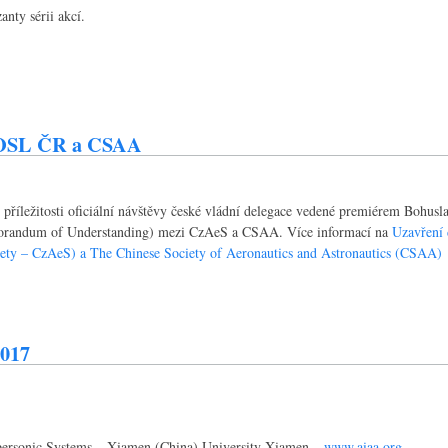
anty sérii akcí.
 OSL ČR a CSAA
 příležitosti oficiální návštěvy české vládní delegace vedené premiérem Bohu
emorandum of Understanding) mezi CzAeS a CSAA. Více informací na
Uzavření
iety – CzAeS) a The Chinese Society of Aeronautics and Astronautics (CSAA)
2017
personic Systems – Xiamen (China) University Xiamen –
www.aiaa.org