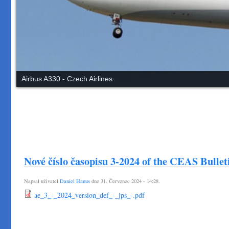
Airbus A330 - Czech Airlines
Nové číslo časopisu 3-2024 of the CEAS Bullet
Napsal uživatel
Daniel Hanus
dne 31. Červenec 2024 - 14:28.
ae_3_-_2024_version_def_-_jps_-.pdf