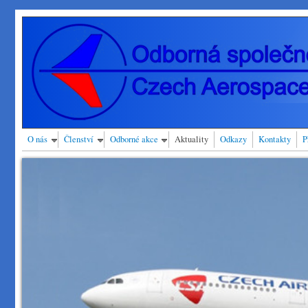
Přejít k hlavnímu obsahu
O nás
Členství
Odborné akce
Aktuality
Odkazy
Kontakty
P