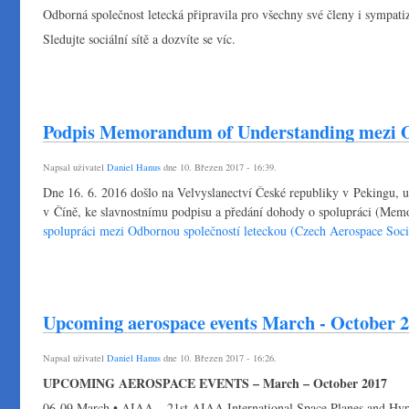
Odborná společnost letecká připravila pro všechny své členy i sympatiz
Sledujte sociální sítě a dozvíte se víc.
Podpis Memorandum of Understanding mezi
Napsal uživatel
Daniel Hanus
dne 10. Březen 2017 - 16:39.
Dne 16. 6. 2016 došlo na Velvyslanectví České republiky v Pekingu, u
v Číně, ke slavnostnímu podpisu a předání dohody o spolupráci (M
spolupráci mezi Odbornou společností leteckou (Czech Aerospace Soc
Upcoming aerospace events March - October 
Napsal uživatel
Daniel Hanus
dne 10. Březen 2017 - 16:26.
UPCOMING AEROSPACE EVENTS – March – October 2017
06-09 March • AIAA – 21st AIAA International Space Planes and Hy