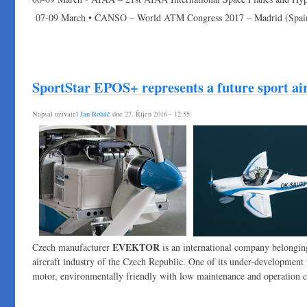
07-09 March • CANSO – World ATM Congress 2017 – Madrid (Spai
SportStar EPOS+ represents a future sport ai
Napsal uživatel
Jan Roháč
dne 27. Říjen 2016 - 12:55.
EVEKTOR
Czech manufacturer
is an international company belongin
aircraft industry of the Czech Republic. One of its under-development 
motor, environmentally friendly with low maintenance and operation c