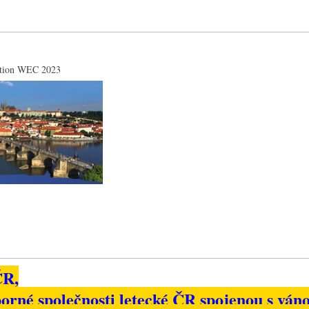
ntion WEC 2023
ČR,
orné společnosti letecké ČR spojenou s ván