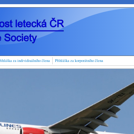
řihláška za individiuálního člena
Přihláška za korporátního člena