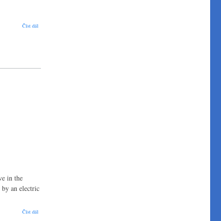
Upcoming aerospace events March - October 2017
Číst dál
e in the
 by an electric
SportStar EPOS+ represents a future sport aircraft concept
Číst dál