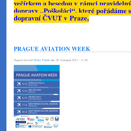
večírkem a besedou v rámci pravidelnýc
dopravy „Poškoláci“, které pořádáme s
dopravní ČVUT v Praze,
PRAGUE AVIATION WEEK
Napsal uživatel
Peter Vittek
dne 28. Listopad 2017 - 11:39.