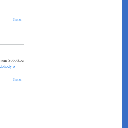
PRAGUE AVIATION WEEK
Číst dál
slavem Sobotkou
 dohody o
Podpis Memorandum of Understanding mezi OSL ČR a CSAA
Číst dál