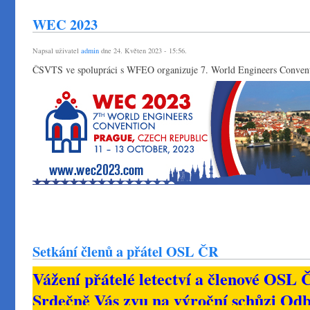
WEC 2023
Napsal uživatel
admin
dne 24. Květen 2023 - 15:56.
ČSVTS ve spolupráci s WFEO organizuje 7. World Engineers Conve
Setkání členů a přátel OSL ČR
Vážení přátelé letectví a členové OSL 
Srdečně Vás zvu na výroční schůzi Odb