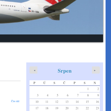
Srpen
«
»
P
Ú
S
Č
P
S
N
1
2
3
4
5
6
7
8
9
Nové číslo časopisu 3-2024 of the CEAS Bulletin
Číst dál
10
11
12
13
14
15
16
17
18
19
20
21
22
23